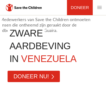
DONEER
MAIN
Overslaan
en
NAVIGATION
naar
ZWARE
de
inhoud
AARDBEVING
gaan
IN
VENEZUELA
DONEER NU!