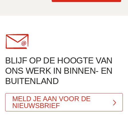
angst en slapeloosheid, een maand na de
aardbevingen in Venezuela. Heimwee naar
hun huizen, scholen, dierbaren en vrienden
die tot de bijna 5.400 mensen behoorden die
bij de ramp omkwamen.
BLIJF OP DE HOOGTE VAN
ONS WERK IN BINNEN- EN
BUITENLAND
MELD JE AAN VOOR DE
NIEUWSBRIEF