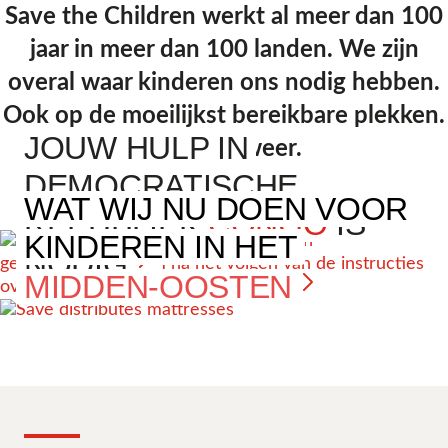
Save the Children werkt al meer dan 100
jaar in meer dan 100 landen. We zijn
overal waar kinderen ons nodig hebben.
Ook op de moeilijkst bereikbare plekken.
JOUW HULP IN
Elke dag weer.
DEMOCRATISCHE
WAT WIJ NU DOEN VOOR
REPUBLIEK
CONGO
IS
KINDEREN
IN HET
NODIG
MIDDEN-OOSTEN