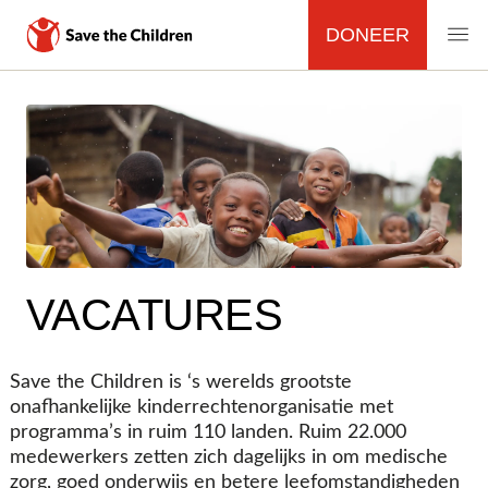
DONEER
MAIN
NAVIGATION
Overslaan
en
naar
de
inhoud
gaan
VACATURES
Save the Children is ‘s werelds grootste
onafhankelijke kinderrechtenorganisatie met
programma’s in ruim 110 landen. Ruim 22.000
medewerkers zetten zich dagelijks in om medische
zorg, goed onderwijs en betere leefomstandigheden