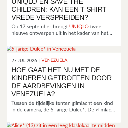
UNIQLO EN SAVE THE
keer zo hoog als heel 2025, en hoger dan in
CHILDREN: KAN EEN T-SHIRT
welk jaar dan ook sinds 2003.
VREDE VERSPREIDEN?
Op 17 september brengt
UNIQLO
twee
nieuwe ontwerpen uit in het kader van het
lopende PEACE FOR ALL-project, met
kunstwerken van twee gerenommeerde
architecten uit Japan, Kengo Kuma en Sou
Fujimoto. De opbrengst gaat naar Save the
VENEZUELA
27 JUL 2026
Children en andere partnerorganisaties. Kan
HOE GAAT HET NU MET DE
een T-shirt zo vrede verspreiden?
KINDEREN GETROFFEN DOOR
DE AARDBEVINGEN IN
VENEZUELA?
Tussen de tijdelijke tenten glimlacht een kind
in de camera, de 5-jarige Dulce*. De glimlach
toont veerkracht, maar erachter schuilt het
verdriet om geen kind te kunnen zijn.