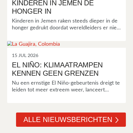
KINDEREN IN JEMEN DE
HONGER IN
Kinderen in Jemen raken steeds dieper in de
honger gedrukt doordat wereldleiders er niet
in slagen de Straat van Hormuz volledig te
heropenen. Hiermee stijgen de kosten voor
voedsel en brandstof met als gevolg dat
gezinnen moeite hebben om te overleven in
15 JUL 2026
een land dat al kampt met een van de ergste
EL NIÑO: KLIMAATRAMPEN
voedselcrises ter wereld. “
Wereldleiders
KENNEN GEEN GRENZEN
moeten ophouden politiek te bedrijven met het
leven van kinderen
,” aldus Rishana Haniffa,
Nu een ernstige El Niño-gebeurtenis dreigt te
landendirecteur van Save the Children in
leiden tot meer extreem weer, lanceert
Jemen.
Save the Children een regionaal initiatief van
4,5 miljoen euro, gericht op kinderen en
gefinancierd door de Europese Unie, om
levens te redden vóórdat klimaatrampen in
ALLE NIEUWSBERICHTEN
Zuidoost-Azië noodsituaties veroorzaken.