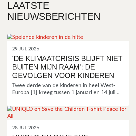
LAATSTE
NIEUWSBERICHTEN
29 JUL 2026
'DE KLIMAATCRISIS BLIJFT NIET
BUITEN MIJN RAAM': DE
GEVOLGEN VOOR KINDEREN
Twee derde van de kinderen in heel West-
Europa [1] kreeg tussen 1 januari en 14 juli
van dit jaar te maken met extreme
hittegolven*, terwijl de temperaturen de pan
uit rijzen en recordbrekende bosbranden
delen van Europa teisteren [2]. Het aantal
kinderen dat getroffen werd door extreme
28 JUL 2026
hittegolven in de eerste helft van 2026 is drie