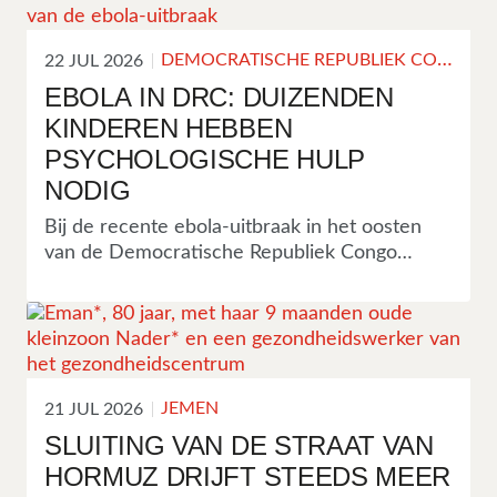
Kinderen en ouders vertellen over
angst en slapeloosheid, een maand na de
aardbevingen in Venezuela. Heimwee naar
DEMOCRATISCHE REPUBLIEK CONGO
22 JUL 2026
hun huizen, scholen, dierbaren en vrienden
EBOLA IN DRC: DUIZENDEN
die tot de bijna 5.400 mensen behoorden die
KINDEREN HEBBEN
bij de ramp omkwamen.
PSYCHOLOGISCHE HULP
NODIG
Bij de recente ebola-uitbraak in het oosten
van de Democratische Republiek Congo
(DRC) zijn inmiddels minstens 189 kinderen
overleden. Duizenden anderen leven in angst
en met trauma’s en hebben psychologische
hulp nodig nadat ze getuige zijn geweest van
het verlies van dierbaren in hun
gemeenschap.
JEMEN
21 JUL 2026
SLUITING VAN DE STRAAT VAN
HORMUZ DRIJFT STEEDS MEER