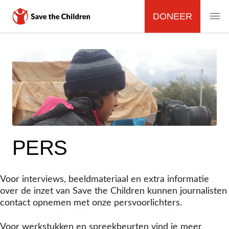
DONEER
MAIN
NAVIGATION
Overslaan
en
naar
de
inhoud
gaan
PERS
Voor interviews, beeldmateriaal en extra informatie
over de inzet van Save the Children kunnen journalisten
contact opnemen met onze persvoorlichters.
Voor werkstukken en spreekbeurten vind je meer