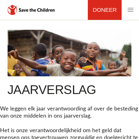
DONEER
MAIN
NAVIGATION
Overslaan
en
naar
de
inhoud
gaan
JAARVERSLAG
We leggen elk jaar verantwoording af over de besteding
van onze middelen in ons jaarverslag.
Het is onze verantwoordelijkheid om het geld dat
mensen ons toevertrouwen zorgvuldig en doelgericht te