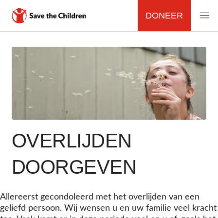
DONEER
MAIN
NAVIGATION
Overslaan
en
naar
de
inhoud
gaan
OVERLIJDEN
DOORGEVEN
Allereerst gecondoleerd met het overlijden van een
geliefd persoon. Wij wensen u en uw familie veel kracht