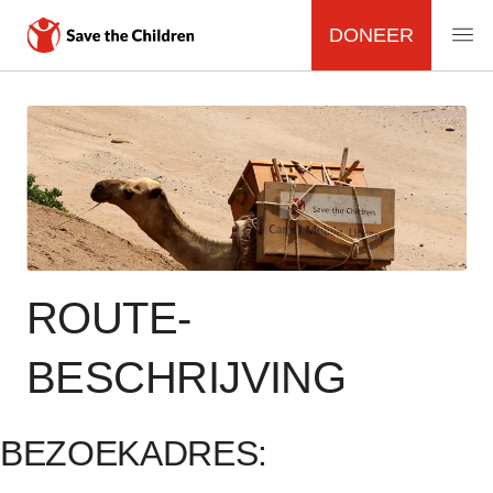
DONEER
MAIN
NAVIGATION
Overslaan
en
naar
de
inhoud
gaan
ROUTE­
BESCHRIJVING
BEZOEKADRES: