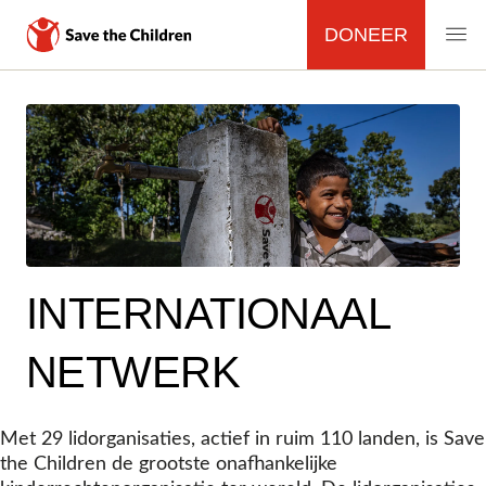
DONEER
MAIN
NAVIGATION
Overslaan
en
naar
de
inhoud
gaan
INTERNATIONAAL
NETWERK
Met 29 lidorganisaties, actief in ruim 110 landen, is Save
the Children de grootste onafhankelijke