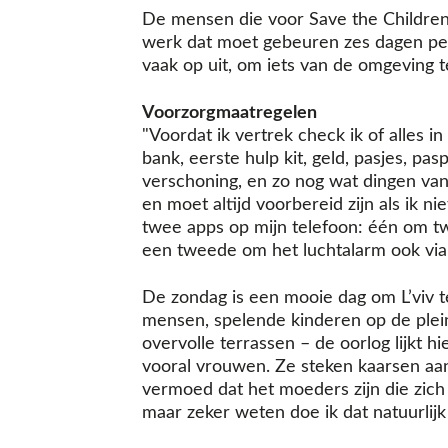
De mensen die voor Save the Childre
werk dat moet gebeuren zes dagen per 
vaak op uit, om iets van de omgeving t
Voorzorgmaatregelen
"Voordat ik vertrek check ik of alles i
bank, eerste hulp kit, geld, pasjes, pa
verschoning, en zo nog wat dingen van mi
en moet altijd voorbereid zijn als ik n
twee apps op mijn telefoon: één om tw
een tweede om het luchtalarm ook via 
De zondag is een mooie dag om L’viv t
mensen, spelende kinderen op de plei
overvolle terrassen – de oorlog lijkt hi
vooral vrouwen. Ze steken kaarsen aan
vermoed dat het moeders zijn die zich
maar zeker weten doe ik dat natuurlijk 