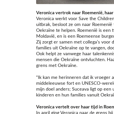
Veronica vertrok naar Roemenië, haar
Veronica werkt voor Save the Children
uitbrak, besloot ze om naar Roemenië 
Oekraïne te helpen. Roemenië is een t
Moldavië, en is een Roemeense burger
Zij zorgt er samen met collega’s voor 
families uit Oekraïne op te vangen, doo
Ook helpt ze vanwege haar talenkenni
mensen die Oekraïne ontvluchten. Haar
grens met Oekraïne.
“Ik kan me herinneren dat ik vroeger a
middeleeuwse fort en UNESCO-werelde
mijn doel anders; Suceava ligt op een 
kinderen en hun families vanuit Oekra
Veronica vertelt over haar tijd in Roe
In april ging Veronica naar de grens bi