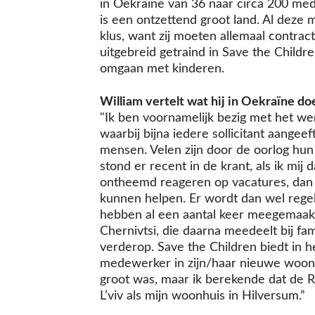
in Oekraïne van 36 naar circa 200 med
is een ontzettend groot land. Al deze
klus, want zij moeten allemaal contrac
uitgebreid getraind in Save the Childre
omgaan met kinderen.
William vertelt wat hij in Oekraïne do
"Ik ben voornamelijk bezig met het wer
waarbij bijna iedere sollicitant aangeef
mensen. Velen zijn door de oorlog hun
stond er recent in de krant, als ik mij
ontheemd reageren op vacatures, dan 
kunnen helpen. Er wordt dan wel regel
hebben al een aantal keer meegemaa
Chernivtsi, die daarna meedeelt bij fam
verderop. Save the Children biedt in h
medewerker in zijn/haar nieuwe woonpl
groot was, maar ik berekende dat de 
L’viv als mijn woonhuis in Hilversum.”