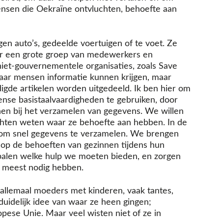
nsen die Oekraïne ontvluchten, behoefte aan
en auto’s, gedeelde voertuigen of te voet. Ze
r een grote groep van medewerkers en
n niet-gouvernementele organisaties, zoals Save
 waar mensen informatie kunnen krijgen, maar
gde artikelen worden uitgedeeld. Ik ben hier om
nse basistaalvaardigheden te gebruiken, door
unen bij het verzamelen van gegevens. We willen
chten weten waar ze behoefte aan hebben. In de
 om snel gegevens te verzamelen. We brengen
n op de behoeften van gezinnen tijdens hun
epalen welke hulp we moeten bieden, en zorgen
t meest nodig hebben.
a allemaal moeders met kinderen, vaak tantes,
uidelijk idee van waar ze heen gingen;
pese Unie. Maar veel wisten niet of ze in