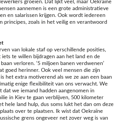
ewerkers groeien. Dat lijkt veel, maar Oekraïne
 mensen aannemen is een grote administratieve
ten en salarissen krijgen. Ook wordt iedereen
n principes, zoals in het veilig en verantwoord
et
ven van lokale staf op verschillende posities,
t iets te willen bijdragen aan het land en de
 baan verloren. ‘5 miljoen banen verdwenen’
 dat goed herinner. Ook veel mensen die zijn
is het extra motiverend als we ze aan een baan
matig enige flexibiliteit van ons verwacht. We
kt dat we iemand hadden aangenomen in
ilie in Kiev te gaan verblijven, 500 kilometer
et hele land hulp, dus soms lukt het dan om deze
aats over te plaatsen. Ik wist dat Oekraïne
Russische grens ongeveer net zover weg is van